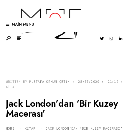
Search
Skip
for:
to
content
MAIN MENU
WRITTEN BY
MUSTAFA ORHUN ÇETIN
•
28/07/2020
•
21:19
•
KITAP
Jack London’dan ‘Bir Kuzey
Macerası’
HOME
KITAP
JACK LONDON’DAN ‘BIR KUZEY MACERASI’