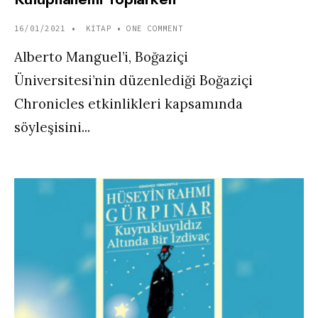
16/01/2021
•
KITAP
• ONE COMMENT
Alberto Manguel’i, Boğaziçi
Üniversitesi’nin düzenlediği Boğaziçi
Chronicles etkinlikleri kapsamında
söyleşisini
...