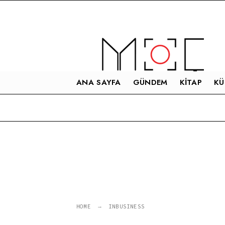
Search
Skip
for:
to
content
ANA SAYFA
GÜNDEM
KITAP
KÜ
HOME
INBUSINESS