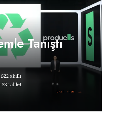
emle Tanıştı
22 akıllı
 S8 tablet
→
READ
READ MORE
MORE:
S
SERISI
KALEMLE
TANIŞTI