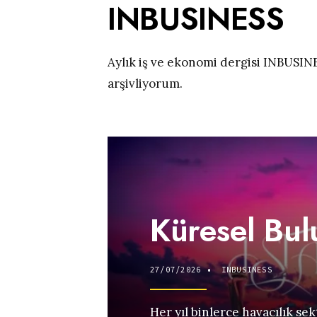
INBUSINESS
Aylık iş ve ekonomi dergisi INBUSIN
arşivliyorum.
Küresel Bu
27/07/2026
•
INBUSINESS
Her yıl binlerce havacılık sek