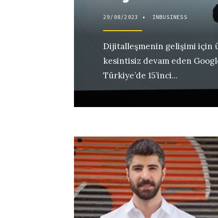
29/08/2023
•
INBUSINESS
Dijitalleşmenin gelişimi için
kesintisiz devam eden Googl
Türkiye’de 15’inci
...