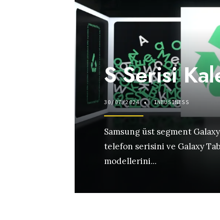
S Serisi Kal
30/07/2024
•
INBUSINESS
Samsung üst segment Galaxy S
telefon serisini ve Galaxy Tab
modellerini
...