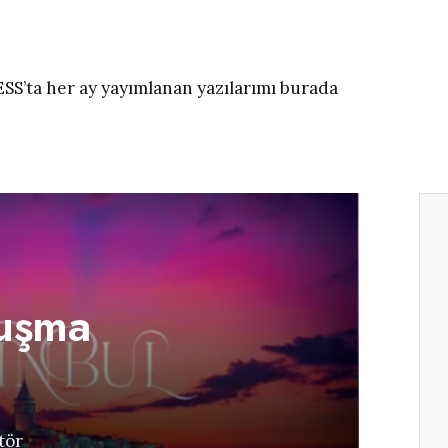
ESS’ta her ay yayımlanan yazılarımı burada
luşma
tör