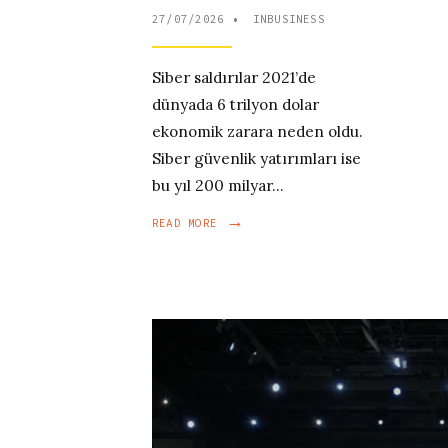
27/07/2026
•
INBUSINESS
Siber saldırılar 2021’de
dünyada 6 trilyon dolar
ekonomik zarara neden oldu.
Siber güvenlik yatırımları ise
bu yıl 200 milyar
...
→
READ
READ MORE
MORE:
TEHDIT
KAPIMIZDA