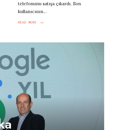
telefonunu satışa çıkardı. Son
kullanıcının
...
→
READ
READ MORE
MORE:
TUZLA’DA
BIR
SINGAPURLU
ika