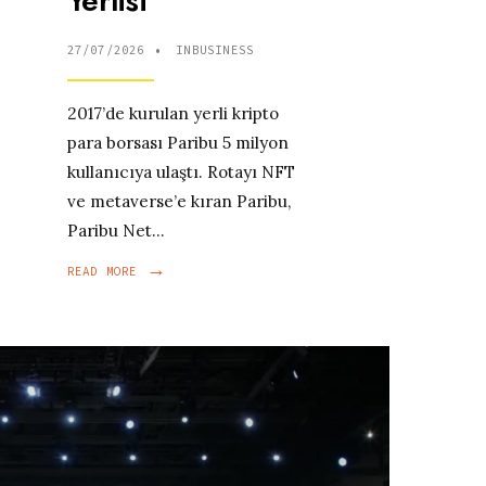
Yerlisi
27/07/2026
•
INBUSINESS
2017’de kurulan yerli kripto
para borsası Paribu 5 milyon
kullanıcıya ulaştı. Rotayı NFT
ve metaverse’e kıran Paribu,
Paribu Net
...
→
READ
READ MORE
MORE:
BLOK
ZINCIRIN
YERLISI