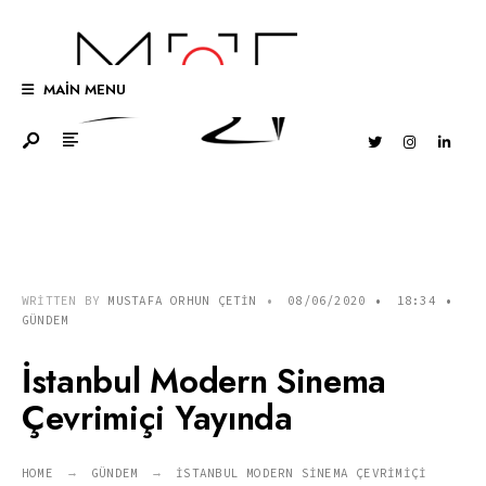
Search
Skip
for:
to
content
MAIN MENU
WRITTEN BY
MUSTAFA ORHUN ÇETIN
•
08/06/2020
•
18:34
•
GÜNDEM
İstanbul Modern Sinema
Çevrimiçi Yayında
HOME
GÜNDEM
İSTANBUL MODERN SINEMA ÇEVRIMIÇI